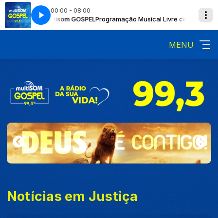
00:00 - 08:00
l Livre com Multisom GOSPEL
goes here
Now Playing info goes here
Programação Musical Livre com Multisom
MENU
Notícias em Justiça