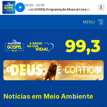
00:00 - 23:59
 Livre com Multisom GOSPEL
goes here
Now Playing info goes here
Programação Musical Livre com Multisom 
MENU
Notícias em Meio Ambiente